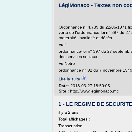
LégiMonaco - Textes non codi
-
Ordonnance n. 4.739 du 22/06/1971 fixa
vertu de l'ordonnance-loi n° 397 du 27
maternité, invalidité et décès
Vu l'
ordonnance-loi n° 397 du 27 septembre
des services sociaux :
Vu Notre
ordonnance n° 92 du 7 novembre 1949 m
Lire la suite
Date:
2018-03-27 18:50:05
Site :
http://www.legimonaco.mc
1 - LE REGIME DE SECURIT
il y a 2 ans
Total affichages :
Transcription