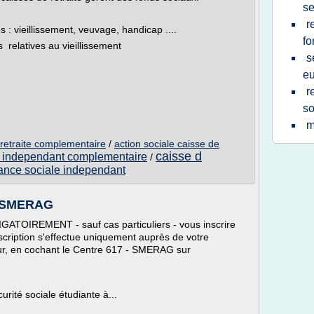
se
r
s : vieillissement, veuvage, handicap ....
fo
relatives au vieillissement
s
e
r
so
m
 retraite complementaire
/
action sociale caisse de
caisse d
e independant complementaire
/
ance sociale independant
 | SMERAG
ATOIREMENT - sauf cas particuliers - vous inscrire
nscription s'effectue uniquement auprès de votre
ur, en cochant le Centre 617 - SMERAG sur
rité sociale étudiante à...