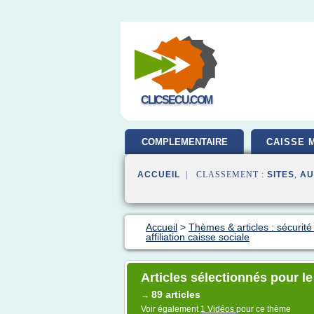
CLICSECU.COM
COMPLEMENTAIRE
CAISSE 
SANTE
ACCUEIL
| CLASSEMENT :
SITES
,
AU
Accueil
>
Thèmes & articles : sécurité s
affiliation caisse sociale
Articles sélectionnés pour le 
89 articles
→
Voir également
1 Vidéos
pour ce thème