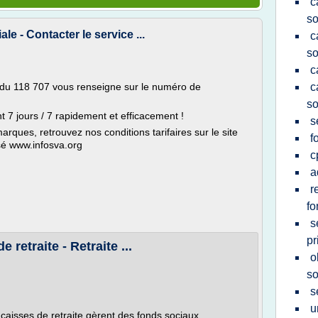
c
so
e - Contacter le service ...
c
so
c
 du 118 707 vous renseigne sur le numéro de
c
so
 7 jours / 7 rapidement et efficacement !
s
ques, retrouvez nos conditions tarifaires sur le site
f
sé www.infosva.org
c
a
r
fo
s
pr
 retraite - Retraite ...
o
so
s
u
 caisses de retraite gèrent des fonds sociaux.