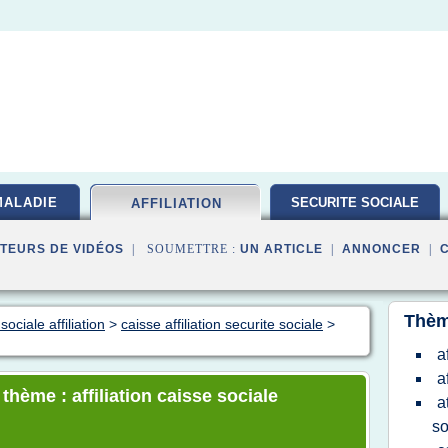
MALADIE
SECURITE SOCIALE
AFFILIATION
TEURS DE VIDÉOS
| SOUMETTRE :
UN ARTICLE
|
ANNONCER
|
Thèm
ociale affiliation
>
caisse affiliation securite sociale
>
a
a
thème : affiliation caisse sociale
a
so