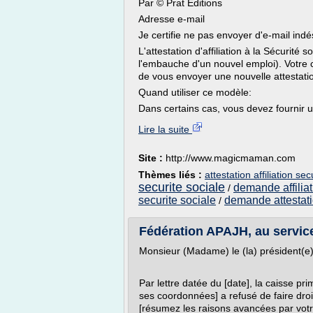
Par © Prat Editions
Adresse e-mail
Je certifie ne pas envoyer d'e-mail indé
L'attestation d'affiliation à la Sécurit
l'embauche d'un nouvel emploi). Votre ce
de vous envoyer une nouvelle attestation
Quand utiliser ce modèle:
Dans certains cas, vous devez fournir une
Lire la suite
Site :
http://www.magicmaman.com
Thèmes liés :
attestation affiliation sec
securite sociale
demande affiliat
/
securite sociale
demande attestati
/
Fédération APAJH, au service 
Monsieur (Madame) le (la) président(e)
Par lettre datée du [date], la caisse p
ses coordonnées] a refusé de faire droi
[résumez les raisons avancées par votr