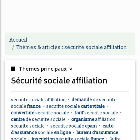
Accueil
Thèmes & articles : sécurité sociale affiliation
Thèmes principaux »
sécurité sociale affiliation
securite sociale affiliation
•
demande
de
securite
sociale
france
•
securite sociale
carte vitale
•
couverture
securite sociale
•
tarif
securite sociale
•
centre
de
securite sociale
•
organisme
affiliation
securite sociale
•
securite sociale
cpam
•
carte
d'assurance
sociale
en ligne
•
bureau d'assurance
sociale
•
inscription
securite sociale
france
•
Suite ...