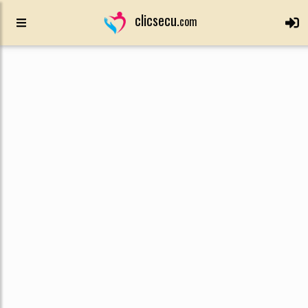
clicsecu.
com