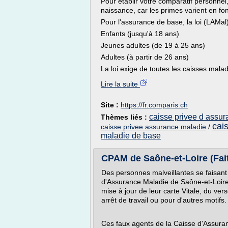
Pour établir votre comparatif personne
naissance, car les primes varient en fon
Pour l'assurance de base, la loi (LAMal)
Enfants (jusqu'à 18 ans)
Jeunes adultes (de 19 à 25 ans)
Adultes (à partir de 26 ans)
La loi exige de toutes les caisses malad
Lire la suite
Site :
https://fr.comparis.ch
caisse privee d assu
Thèmes liés :
cai
caisse privee assurance maladie
/
maladie de base
CPAM de Saône-et-Loire (Fai
Des personnes malveillantes se faisant
d'Assurance Maladie de Saône-et-Loire 
mise à jour de leur carte Vitale, du ve
arrêt de travail ou pour d'autres motifs.
Ces faux agents de la Caisse d'Assura