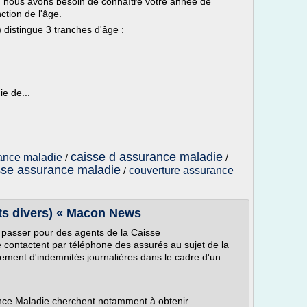
l, nous avons besoin de connaître votre année de
ction de l'âge.
 distingue 3 tranches d'âge :
ie de...
caisse d assurance maladie
rance maladie
/
/
sse assurance maladie
couverture assurance
/
ts divers) « Macon News
 passer pour des agents de la Caisse
contactent par téléphone des assurés au sujet de la
rsement d'indemnités journalières dans le cadre d'un
nce Maladie cherchent notamment à obtenir