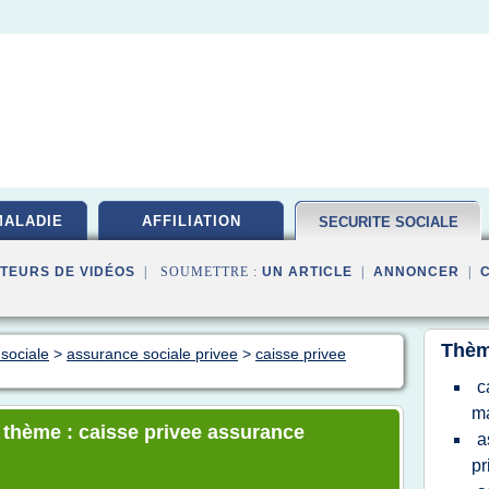
MALADIE
AFFILIATION
SECURITE SOCIALE
TEURS DE VIDÉOS
| SOUMETTRE :
UN ARTICLE
|
ANNONCER
|
Thèm
 sociale
>
assurance sociale privee
>
caisse privee
c
m
e thème : caisse privee assurance
a
pr