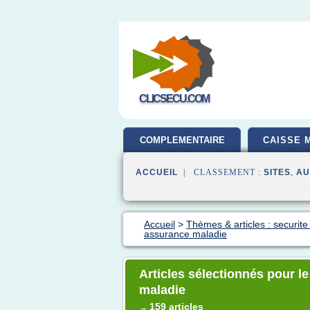
CLICSECU.COM
COMPLEMENTAIRE
CAISSE 
SANTE
ACCUEIL
| CLASSEMENT :
SITES
,
AU
Accueil
>
Thèmes & articles : securite
assurance maladie
Articles sélectionnés pour l
maladie
159 articles
→