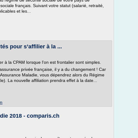
 du régime de sécurité sociale de votre pays de
ciale français. Suivant votre statut (salarié, retraité,
licables et les...
s pour s’affilier à la ...
r à la CPAM lorsque l'on est frontalier sont simples.
e assurance privée française, il y a du changement ! Car
 l'Assurance Maladie, vous dépendrez alors du Régime
). La nouvelle affiliation prendra effet à la date...
om
die 2018 - comparis.ch