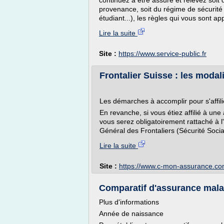
continuez à être assuré et relevez soit
provenance, soit du régime de sécurité so
étudiant...), les règles qui vous sont app
Lire la suite
Site :
https://www.service-public.fr
Frontalier Suisse : les modalité
Les démarches à accomplir pour s'affilie
En revanche, si vous étiez affilié à un
vous serez obligatoirement rattaché à
Général des Frontaliers (Sécurité Sociale
Lire la suite
Site :
https://www.c-mon-assurance.c
Comparatif d'assurance mala
Plus d'informations
Année de naissance