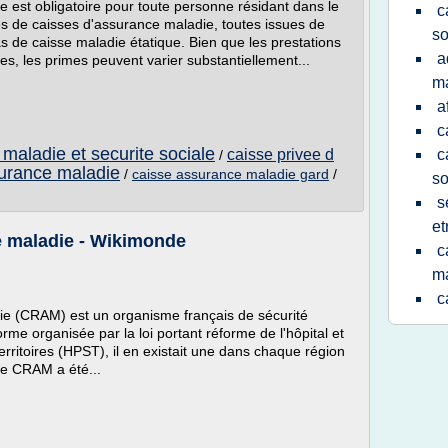
ie est obligatoire pour toute personne résidant dans le
c
s de caisses d'assurance maladie, toutes issues de
so
s de caisse maladie étatique. Bien que les prestations
a
s, les primes peuvent varier substantiellement...
m
a
c
maladie et securite sociale
caisse privee d
c
/
surance maladie
/
caisse assurance maladie gard
/
so
s
et
e maladie - Wikimonde
c
ma
c
ie (CRAM) est un organisme français de sécurité
forme organisée par la loi portant réforme de l'hôpital et
territoires (HPST), il en existait une dans chaque région
ue CRAM a été...