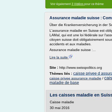
Voir également
3 Vidéos
pour ce thème
Assurance maladie suisse : Compa
Über die Krankenversicherung in der S
L'assurance maladie en Suisse est obliga
LAMal, qui est une loi fédérale sur l'as
citoyen suisse doit obligatoirement sou
accidents et aux maladies.
Assurance maladie suisse :...
Lire la suite
Site :
http://www.swisspolitics.org
caisse privee d assu
Thèmes liés :
cai
caisse privee assurance maladie
/
maladie de base
Les caisses maladie en Suis
Caisse maladie
30 mai 2016