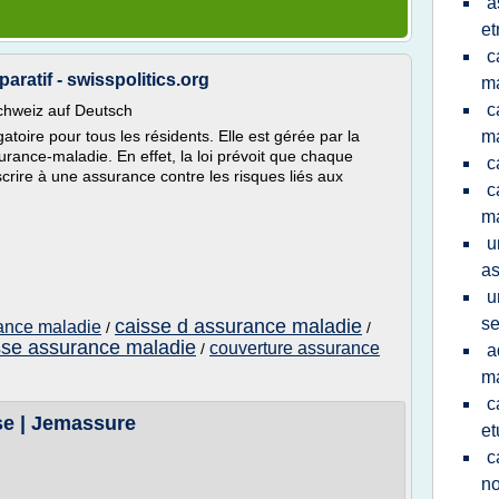
a
et
c
ratif - swisspolitics.org
m
c
chweiz auf Deutsch
toire pour tous les résidents. Elle est gérée par la
m
surance-maladie. En effet, la loi prévoit que chaque
c
scrire à une assurance contre les risques liés aux
c
m
u
as
u
se
caisse d assurance maladie
rance maladie
/
/
sse assurance maladie
couverture assurance
/
a
m
c
se | Jemassure
et
c
no