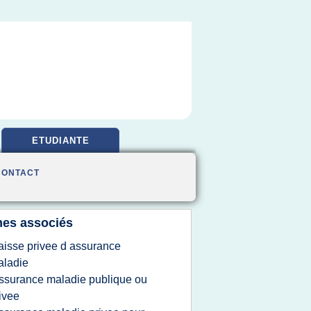
ETUDIANTE
CONTACT
es associés
aisse privee d assurance
aladie
ssurance maladie publique ou
ivee