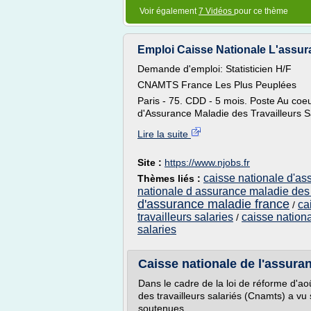
Voir également
7 Vidéos
pour ce thème
Emploi Caisse Nationale L'assuran
Demande d'emploi: Statisticien H/F
CNAMTS France Les Plus Peuplées
Paris - 75. CDD - 5 mois. Poste Au coe
d'Assurance Maladie des Travailleurs Sa
Lire la suite
Site :
https://www.njobs.fr
caisse nationale d'as
Thèmes liés :
nationale d assurance maladie des t
d'assurance maladie france
ca
/
travailleurs salaries
caisse nationa
/
salaries
Caisse nationale de l'assuran
Dans le cadre de la loi de réforme d'ao
des travailleurs salariés (Cnamts) a vu
soutenues...