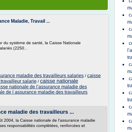
c
ma
c
ce Maladie, Travail ...
ma
c
ma
ur du système de santé, la Caisse Nationale
c
lariés (2250...
l'
tr
c
ma
surance maladie des travailleurs salaries
caisse
/
c
caisse nationale
ravailleur salarie
/
tr
isse nationale de l'assurance maladie des
le de l assurance maladie des travailleurs
c
tr
c
ce maladie des travailleurs ...
m
ût 2004, la Caisse nationale de l'assurance maladie
c
 ses responsabilités complétées, renforcées et
m