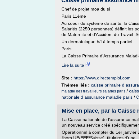
Caisse primaire assurance ma
Chef de projet moa du si
Paris 11ème
Au coeur du système de santé, la Caiss
Salariés (2250 personnes) définit les p
de Maternité et d'Accident du Travail. Son
Un dermatologue h/f à temps partiel
Paris
La Caisse Primaire d'Assurance Maladie
Lire la suite
Site :
https://www.directemploi.com
Thèmes liés :
caisse primaire d assur
/
cais
maladie des travailleurs salaries paris
c
nationale d assurance maladie paris
/
Mise en place, par la Caisse n
La Caisse nationale de l'assurance mal
un nouveau service créé spécifiquement 
Opérationnel à compter du 1er janvier 
(hors UE/EEE/Suisse), titulaires d'une..