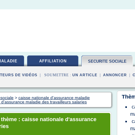
MALADIE
AFFILIATION
SECURITE SOCIALE
TEURS DE VIDÉOS
| SOUMETTRE :
UN ARTICLE
|
ANNONCER
|
Thèm
 sociale
>
caisse nationale d'assurance maladie
 d'assurance maladie des travailleurs salaries
c
ma
e thème : caisse nationale d'assurance
c
ries
ma