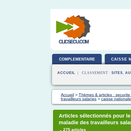
CLICSECU.COM
COMPLEMENTAIRE
CAISSE 
SANTE
ACCUEIL
| CLASSEMENT :
SITES
,
AU
Accueil
>
Thèmes & articles : securite
travailleurs salaries
>
caisse nationale
Articles sélectionnés pour l
maladie des travailleurs sala
275 articles
→