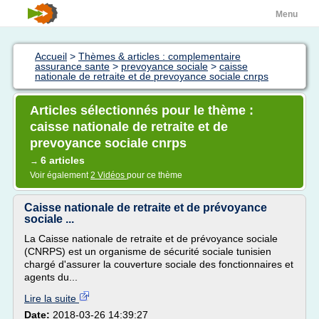
Menu
Accueil
>
Thèmes & articles : complementaire
assurance sante
>
prevoyance sociale
>
caisse
nationale de retraite et de prevoyance sociale cnrps
Articles sélectionnés pour le thème :
caisse nationale de retraite et de
prevoyance sociale cnrps
6 articles
→
Voir également
2 Vidéos
pour ce thème
Caisse nationale de retraite et de prévoyance
sociale ...
La Caisse nationale de retraite et de prévoyance sociale
(CNRPS) est un organisme de sécurité sociale tunisien
chargé d'assurer la couverture sociale des fonctionnaires et
agents du...
Lire la suite
Date:
2018-03-26 14:39:27