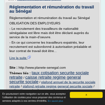
Réglementation et rémunération du travail
au Sénégal
Réglementation et rémunération du travail au Sénégal
OBLIGATION DES EMPLOYEURS
- Le recrutement des travailleurs de nationalité
sénégalaise est libre mais doit être déclaré auprès du
service de la main-d'oeuvre.
- En ce qui concerne les travailleurs expatriés, leur
recrutement est subordonné à autorisation préalable et
leur contrat de travail doit être...
Lire la suite
Site :
http://www.planete-senegal.com
taux cotisation securite sociale
Thèmes liés :
retraite
caisse retraite regime general
/
securite sociale
/
plafond annuel de la securite sociale
retraite
/
plafond retraite regime general securite sociale
/
cotisation retraite securite sociale
En poursuivant votre navigation sur ce site, vous acceptez
X
l'utilisation de cookies pour vous proposer des contenus et
Mentions légales | Humanis
services adaptés à vos centres d'intérêts.
En savoir plus