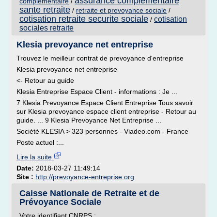
assurance complementaire
complementaire
/
sante retraite
/
retraite et prevoyance sociale
/
cotisation retraite securite sociale
cotisation
/
sociales retraite
Klesia prevoyance net entreprise
Trouvez le meilleur contrat de prevoyance d'entreprise
Klesia prevoyance net entreprise
<- Retour au guide
Klesia Entreprise Espace Client - informations : Je ...
7 Klesia Prevoyance Espace Client Entreprise Tous savoir
sur Klesia prevoyance espace client entreprise - Retour au
guide. ... 9 Klesia Prevoyance Net Entreprise ...
Société KLESIA > 323 personnes - Viadeo.com - France
Poste actuel :...
Lire la suite
Date:
2018-03-27 11:49:14
Site :
http://prevoyance-entreprise.org
Caisse Nationale de Retraite et de
Prévoyance Sociale
Votre identifiant CNRPS :