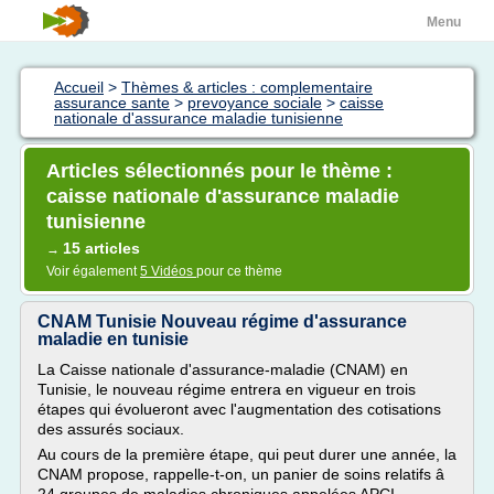
Menu
Accueil
>
Thèmes & articles : complementaire
assurance sante
>
prevoyance sociale
>
caisse
nationale d'assurance maladie tunisienne
Articles sélectionnés pour le thème :
caisse nationale d'assurance maladie
tunisienne
15 articles
→
Voir également
5 Vidéos
pour ce thème
CNAM Tunisie Nouveau régime d'assurance
maladie en tunisie
La Caisse nationale d'assurance-maladie (CNAM) en
Tunisie, le nouveau régime entrera en vigueur en trois
étapes qui évolueront avec l'augmentation des cotisations
des assurés sociaux.
Au cours de la première étape, qui peut durer une année, la
CNAM propose, rappelle-t-on, un panier de soins relatifs â