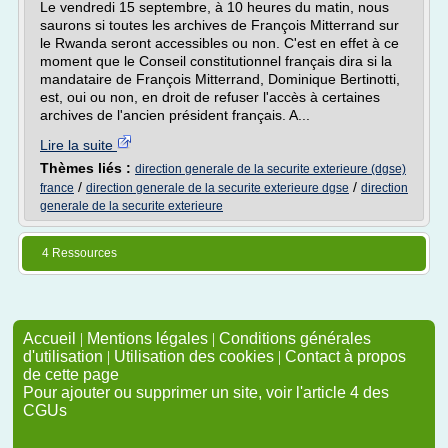
Le vendredi 15 septembre, à 10 heures du matin, nous
saurons si toutes les archives de François Mitterrand sur
le Rwanda seront accessibles ou non. C'est en effet à ce
moment que le Conseil constitutionnel français dira si la
mandataire de François Mitterrand, Dominique Bertinotti,
est, oui ou non, en droit de refuser l'accès à certaines
archives de l'ancien président français. A...
Lire la suite
Thèmes liés :
direction generale de la securite exterieure (dgse)
/
/
france
direction generale de la securite exterieure dgse
direction
generale de la securite exterieure
4 Ressources
Accueil
|
Mentions légales
|
Conditions générales
d'utilisation
|
Utilisation des cookies
|
Contact à propos
de cette page
Pour ajouter ou supprimer un site, voir l'article 4 des
CGUs