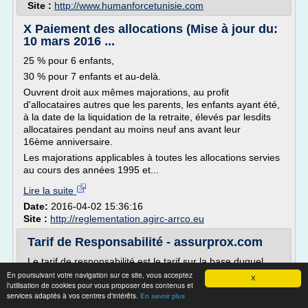
Site :
http://www.humanforcetunisie.com
X Paiement des allocations (Mise à jour du:
10 mars 2016 ...
25 % pour 6 enfants,
30 % pour 7 enfants et au-delà.
Ouvrent droit aux mêmes majorations, au profit
d'allocataires autres que les parents, les enfants ayant été,
à la date de la liquidation de la retraite, élevés par lesdits
allocataires pendant au moins neuf ans avant leur
16ème anniversaire.
Les majorations applicables à toutes les allocations servies
au cours des années 1995 et...
Lire la suite
Date:
2016-04-02 15:36:16
Site :
http://reglementation.agirc-arrco.eu
Tarif de Responsabilité - assurprox.com
Le tarif de responsabilité est le tarif sur la base duquel
intervient le remboursement de la sécurité sociale et celui
En poursuivant votre navigation sur ce site, vous acceptez
X
l'utilisation de cookies pour vous proposer des contenus et
de votre mutuelle, complémentaire santé ou assurance
services adaptés à vos centres d'intérêts.
En savoir plus
complémentaire.