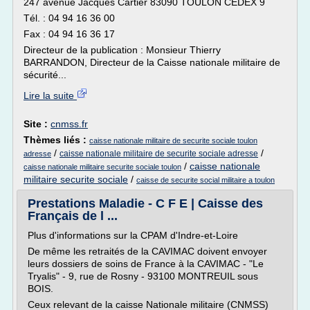
247 avenue Jacques Cartier 83090 TOULON CEDEX 9
Tél. : 04 94 16 36 00
Fax : 04 94 16 36 17
Directeur de la publication : Monsieur Thierry
BARRANDON, Directeur de la Caisse nationale militaire de
sécurité...
Lire la suite
Site :
cnmss.fr
Thèmes liés :
caisse nationale militaire de securite sociale toulon
/
/
caisse nationale militaire de securite sociale adresse
adresse
/
caisse nationale
caisse nationale militaire securite sociale toulon
militaire securite sociale
/
caisse de securite social militaire a toulon
Prestations Maladie - C F E | Caisse des
Français de l ...
Plus d'informations sur la CPAM d'Indre-et-Loire
De même les retraités de la CAVIMAC doivent envoyer
leurs dossiers de soins de France à la CAVIMAC - "Le
Tryalis" - 9, rue de Rosny - 93100 MONTREUIL sous
BOIS.
Ceux relevant de la caisse Nationale militaire (CNMSS)