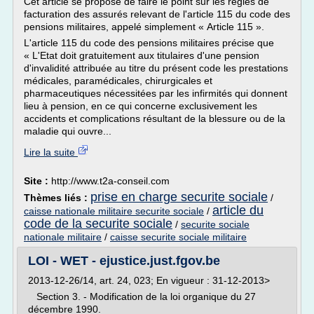
Cet article se propose de faire le point sur les règles de
facturation des assurés relevant de l'article 115 du code des
pensions militaires, appelé simplement « Article 115 ».
L'article 115 du code des pensions militaires précise que
« L'Etat doit gratuitement aux titulaires d'une pension
d'invalidité attribuée au titre du présent code les prestations
médicales, paramédicales, chirurgicales et
pharmaceutiques nécessitées par les infirmités qui donnent
lieu à pension, en ce qui concerne exclusivement les
accidents et complications résultant de la blessure ou de la
maladie qui ouvre...
Lire la suite
Site :
http://www.t2a-conseil.com
prise en charge securite sociale
Thèmes liés :
/
article du
caisse nationale militaire securite sociale
/
code de la securite sociale
/
securite sociale
nationale militaire
/
caisse securite sociale militaire
LOI - WET - ejustice.just.fgov.be
2013-12-26/14, art. 24, 023; En vigueur : 31-12-2013>
Section 3. - Modification de la loi organique du 27
décembre 1990.