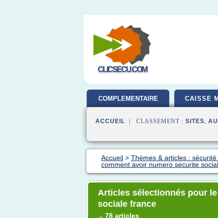
CLICSECU.COM
COMPLEMENTAIRE
CAISSE 
SANTE
ACCUEIL
| CLASSEMENT :
SITES
,
AU
Accueil
>
Thèmes & articles : sécurité s
comment avoir numero securite social
Articles sélectionnés pour 
sociale france
78 articles
→