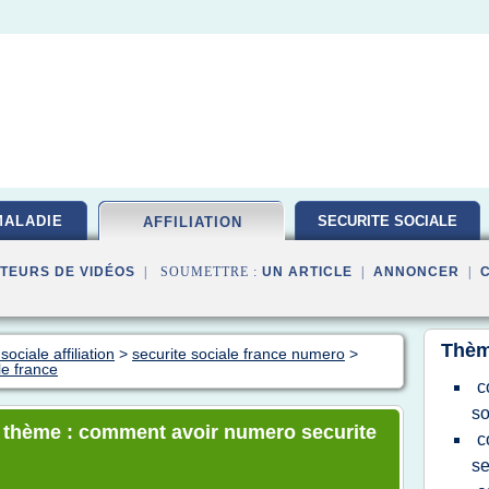
MALADIE
SECURITE SOCIALE
AFFILIATION
TEURS DE VIDÉOS
| SOUMETTRE :
UN ARTICLE
|
ANNONCER
|
Thèm
ociale affiliation
>
securite sociale france numero
>
e france
c
so
le thème : comment avoir numero securite
c
se