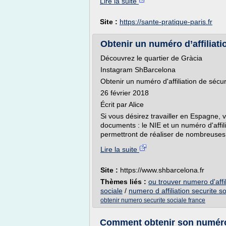
Lire la suite
Site :
https://sante-pratique-paris.fr
Obtenir un numéro d’affiliati
Découvrez le quartier de Gràcia
Instagram ShBarcelona
Obtenir un numéro d'affiliation de sécu
26 février 2018
Écrit par Alice
Si vous désirez travailler en Espagne,
documents : le NIE et un numéro d'affil
permettront de réaliser de nombreuses
Lire la suite
Site :
https://www.shbarcelona.fr
Thèmes liés :
ou trouver numero d'affil
sociale
/
numero d affiliation securite so
obtenir numero securite sociale france
Comment obtenir son numéro