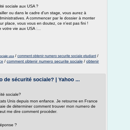
té sociale aux USA ?
ailler ou dans le cadre d'un stage, vous aurez à
inistratives. A commencer par le dossier à monter
ur place, vous vous en doutez, ce n'est pas fini !
 votre vie aux USA :...
/
/
comment obtenir numero securite sociale etudiant
ociale usa
/
comment obtenir numero securite sociale
/
obtenir
ce
e sécurité sociale? | Yahoo ...
té sociale?
Etats Unis depuis mon enfance. Je retourne en France
saie de déterminer comment trouver mon numero de
 peut me dire comment procéder.
réponse ?