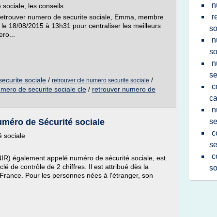
n
ociale, les conseils
r
retrouver numero de securite sociale, Emma, membre
é le 18/08/2015 à 13h31 pour centraliser les meilleurs
so
ro...
n
so
n
se
ecurite sociale
/
/
retrouver cle numero securite sociale
c
mero de securite sociale cle
/
retrouver numero de
ca
n
uméro de Sécurité sociale
se
c
 sociale
se
c
(NIR) également appelé numéro de sécurité sociale, est
lé de contrôle de 2 chiffres. Il est attribué dès la
so
France. Pour les personnes nées à l'étranger, son