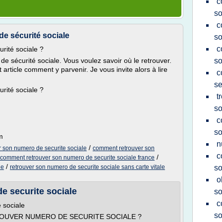
c
so
c
e sécurité sociale
so
c
rité sociale ?
e sécurité sociale. Vous voulez savoir où le retrouver.
so
article comment y parvenir. Je vous invite alors à lire
c
se
rité sociale ?
t
so
c
so
m
n
/
r son numero de securite sociale
comment retrouver son
c
/
comment retrouver son numero de securite sociale france
/
le
retrouver son numero de securite sociale sans carte vitale
so
o
 securite sociale
so
c
 sociale
so
TROUVER NUMERO DE SECURITE SOCIALE ?