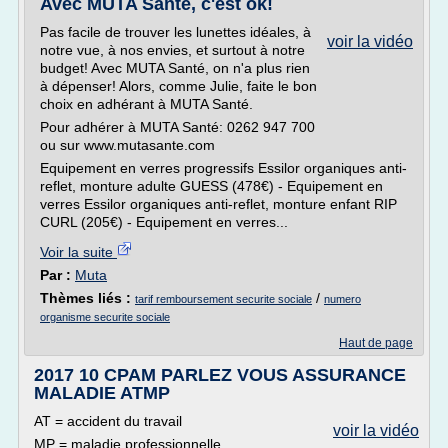
Avec MUTA Santé, c'est ok!
Pas facile de trouver les lunettes idéales, à
voir la vidéo
notre vue, à nos envies, et surtout à notre
budget! Avec MUTA Santé, on n'a plus rien
à dépenser! Alors, comme Julie, faite le bon
choix en adhérant à MUTA Santé.
Pour adhérer à MUTA Santé: 0262 947 700
ou sur www.mutasante.com
Equipement en verres progressifs Essilor organiques anti-
reflet, monture adulte GUESS (478€) - Equipement en
verres Essilor organiques anti-reflet, monture enfant RIP
CURL (205€) - Equipement en verres...
Voir la suite
Par :
Muta
Thèmes liés :
/
tarif remboursement securite sociale
numero
organisme securite sociale
Haut de page
2017 10 CPAM PARLEZ VOUS ASSURANCE
MALADIE ATMP
AT = accident du travail
voir la vidéo
MP = maladie professionnelle