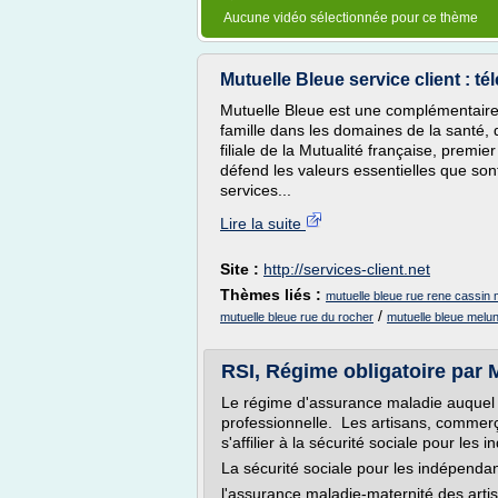
Aucune vidéo sélectionnée pour ce thème
Mutuelle Bleue service client : té
Mutuelle Bleue est une complémentaire s
famille dans les domaines de la santé, d
filiale de la Mutualité française, premi
défend les valeurs essentielles que sont 
services...
Lire la suite
Site :
http://services-client.net
Thèmes liés :
mutuelle bleue rue rene cassin 
/
mutuelle bleue rue du rocher
mutuelle bleue melu
RSI, Régime obligatoire par 
Le régime d'assurance maladie auquel l
professionnelle. Les artisans, commerç
s'affilier à la sécurité sociale pour les 
La sécurité sociale pour les indépendan
l'assurance maladie-maternité des arti