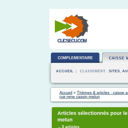
CLICSECU.COM
COMPLEMENTAIRE
CAISSE 
SANTE
ACCUEIL
| CLASSEMENT :
SITES
,
AU
Accueil
>
Thèmes & articles : caisse 
rue rene cassin melun
Articles sélectionnés pour l
melun
3 articles
→