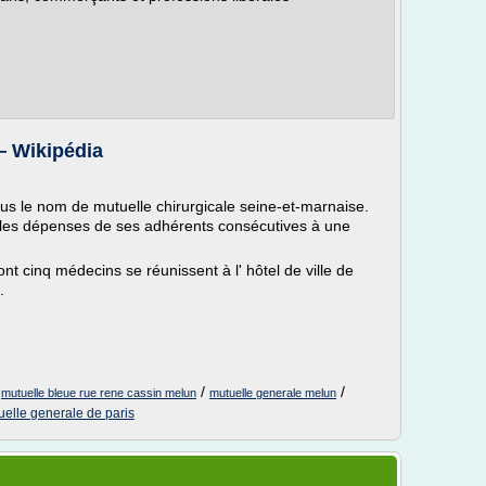
— Wikipédia
ous le nom de mutuelle chirurgicale seine-et-marnaise.
e les dépenses de ses adhérents consécutives à une
 cinq médecins se réunissent à l' hôtel de ville de
.
/
/
/
mutuelle bleue rue rene cassin melun
mutuelle generale melun
uelle generale de paris