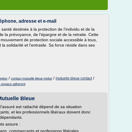
léphone, adresse et e-mail
anté destinée à la protection de l'individu et de la
e la prévoyance, de l'épargne et de la retraite. Cette
er mouvement de protection sociale accessible à tous,
la solidarité et l'entraide. Sa force réside dans ses
/
/
/
mutuelle bleue contact
melun
contact mutuelle bleue melun
n espace adherent
Mutuelle Bleue
'assuré est rattaché dépend de sa situation
ants, et les professionnels libéraux doivent donc
indépendants.
ts assure :
sans, commerçants et professions libérales