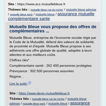
Site :
https://www.acs.mutuellebleue.fr
Thèmes liés :
/
mutuelle bleue adresse
mutuelle bleue rue du rocher
assurance mutuelle
/
/
/
mutuelle bleue
mutuelle bleue paris
complementaire sante
Mutuelle Bleue vous propose des offres de
complémentaires ...
Mutuelle Bleue, entreprise de l'économie sociale régie par
le Code de la Mutualité, défend des valeurs de solidarité,
de proximité et d'équité. Mutuelle Bleue propose à ses
adhérents une offre globale de qualité, adaptée à leurs
attentes et aux meilleurs coûts.
Chiffres clés*
Complémentaire santé : 262 400 personnes protégées
Prévoyance : 302 500 personnes assurées
Régime...
Lire la suite
Site :
https://www.devis-mutuellebleue.fr
Thèmes liés :
/
mutuelle bleue
mutuelle bleue rue du rocher
assurance
/
/
/
adresse
mutuelle bleue
mutuelle bleue paris