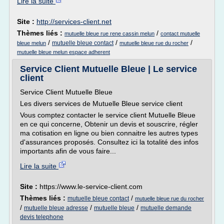
Lire la suite
Site :
http://services-client.net
Thèmes liés :
/
mutuelle bleue rue rene cassin melun
contact mutuelle
/
/
/
mutuelle bleue contact
bleue melun
mutuelle bleue rue du rocher
mutuelle bleue melun espace adherent
Service Client Mutuelle Bleue | Le service
client
Service Client Mutuelle Bleue
Les divers services de Mutuelle Bleue service client
Vous comptez contacter le service client Mutuelle Bleue
en ce qui concerne, Obtenir un devis et souscrire, régler
ma cotisation en ligne ou bien connaitre les autres types
d'assurances proposés. Consultez ici la totalité des infos
importants afin de vous faire...
Lire la suite
Site :
https://www.le-service-client.com
Thèmes liés :
/
mutuelle bleue contact
mutuelle bleue rue du rocher
/
/
/
mutuelle bleue adresse
mutuelle bleue
mutuelle demande
devis telephone