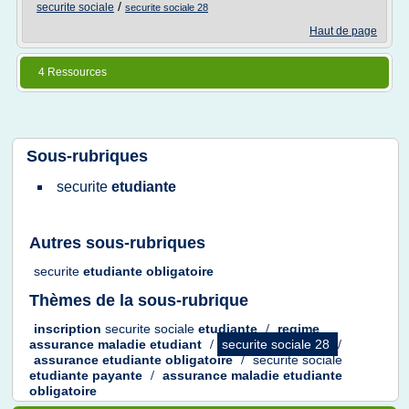
/
securite sociale
securite sociale 28
Haut de page
4 Ressources
Sous-rubriques
securite
etudiante
Autres sous-rubriques
securite
etudiante obligatoire
Thèmes de la sous-rubrique
inscription
securite sociale
etudiante
/
regime
assurance maladie etudiant
/
securite sociale 28
/
assurance etudiante obligatoire
/
securite sociale
etudiante payante
/
assurance maladie etudiante
obligatoire