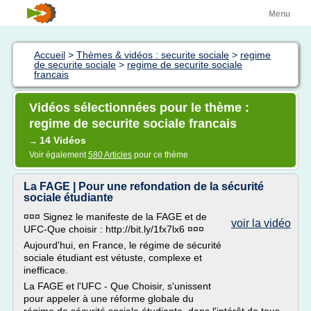
Menu
Accueil
>
Thèmes & vidéos : securite sociale
>
regime
de securite sociale
>
regime de securite sociale
francais
Vidéos sélectionnées pour le thème :
regime de securite sociale francais
14 Vidéos
→
Voir également
580 Articles
pour ce thème
La FAGE | Pour une refondation de la sécurité
sociale étudiante
¤¤¤ Signez le manifeste de la FAGE et de
voir la vidéo
UFC-Que choisir : http://bit.ly/1fx7lx6 ¤¤¤
Aujourd'hui, en France, le régime de sécurité
sociale étudiant est vétuste, complexe et
inefficace.
La FAGE et l'UFC - Que Choisir, s'unissent
pour appeler à une réforme globale du