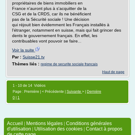
propriétaires de biens immobiliers en
France n'auront plus à s'acquitter de la
CSG et de la CRDS, car ils ne bénéficient
pas de la Sécurité sociale ! Une décision
qui réjouit bien évidemment les Français installés à
l'étranger, notamment en suisse, mais qui fait grincer des
dents le gouvernement français. En effet, les
contribuables vont pouvoir se faire...
Voir la suite
Par :
Suisse21.tv
Thèmes liés :
regime de securite sociale francais
Haut de page
1 - 10 de 14 Vidéos
Page : Première | < Précédente |
Suivante
> |
Dernière
0
|
1
Accueil
|
Mentions légales
|
Conditions générales
d'utilisation
|
Utilisation des cookies
|
Contact à propos
de cette page