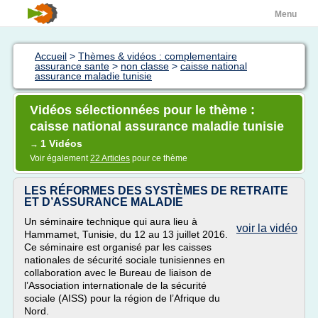
Menu
Accueil
>
Thèmes & vidéos : complementaire
assurance sante
>
non classe
>
caisse national
assurance maladie tunisie
Vidéos sélectionnées pour le thème :
caisse national assurance maladie tunisie
1 Vidéos
→
Voir également
22 Articles
pour ce thème
LES RÉFORMES DES SYSTÈMES DE RETRAITE
ET D’ASSURANCE MALADIE
Un séminaire technique qui aura lieu à
voir la vidéo
Hammamet, Tunisie, du 12 au 13 juillet 2016.
Ce séminaire est organisé par les caisses
nationales de sécurité sociale tunisiennes en
collaboration avec le Bureau de liaison de
l’Association internationale de la sécurité
sociale (AISS) pour la région de l’Afrique du
Nord.