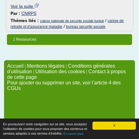
Voir la suite
Par :
CNRPS
Thèmes liés :
/
caisse de
caisse nationale de securite sociale tunisie
/
retraite et d'assurance maladie
bureau securite sociale
1 Ressources
Accueil
|
Mentions légales
|
Conditions générales
d'utilisation
|
Utilisation des cookies
|
Contact à propos
de cette page
Pour ajouter ou supprimer un site, voir l'article 4 des
CGUs
En poursuivant votre navigation sur ce site, vous acceptez
X
l'utilisation de cookies pour vous proposer des contenus et
services adaptés à vos centres d'intérêts.
En savoir plus