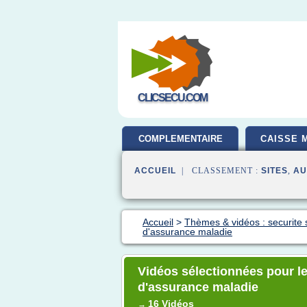
CLICSECU.COM
COMPLEMENTAIRE
CAISSE 
SANTE
ACCUEIL
| CLASSEMENT :
SITES
,
AU
Accueil
>
Thèmes & vidéos : securite 
d'assurance maladie
Vidéos sélectionnées pour le 
d'assurance maladie
16 Vidéos
→