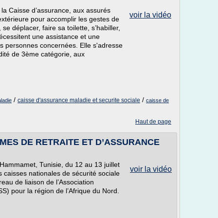
 la Caisse d’assurance, aux assurés
voir la vidéo
extérieure pour accomplir les gestes de
 se déplacer, faire sa toilette, s’habiller,
écessitent une assistance et une
des personnes concernées. Elle s'adresse
idité de 3ème catégorie, aux
/
/
caisse d'assurance maladie et securite sociale
ladie
caisse de
Haut de page
MES DE RETRAITE ET D’ASSURANCE
 Hammamet, Tunisie, du 12 au 13 juillet
voir la vidéo
 caisses nationales de sécurité sociale
reau de liaison de l’Association
ISS) pour la région de l’Afrique du Nord.