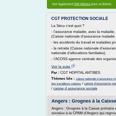
Voir également
590 Articles
pour ce thème
CGT PROTECTION SOCIALE
La Sécu c’est quoi ?
- l’assurance maladie, avec la maladie, l
(Caisse nationale d’assurance maladie d
- les accidents du travail et maladies 
- la retraite (Caisse nationale d’assuranc
nationale d’allocations familiales),
- l’ACOSS agence centrale des organism
Voir la suite
Par :
CGT HOPITAL ANTIBES
Thèmes liés :
caisse nationale d assurance mal
/
caisse d'assurance mal
des travailleurs salaries
/
caisse d assurance sociale
Angers : Grognes à la Caiss
Angers : Grognes à la Caisse primaire d
sociaiux à la CPAM d'Angers qui regro