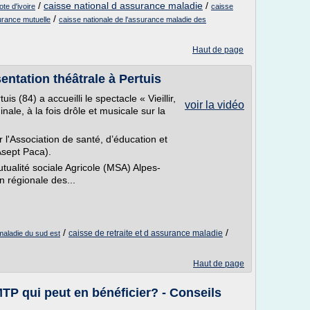
/
caisse national d assurance maladie
/
te d'ivoire
caisse
/
urance mutuelle
caisse nationale de l'assurance maladie des
Haut de page
ésentation théâtrale à Pertuis
is (84) a accueilli le spectacle « Vieillir,
voir la vidéo
inale, à la fois drôle et musicale sur la
 l'Association de santé, d’éducation et
Asept Paca).
tualité sociale Agricole (MSA) Alpes-
n régionale des...
/
/
caisse de retraite et d assurance maladie
maladie du sud est
Haut de page
MTP qui peut en bénéficier? - Conseils