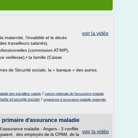
voir la vidéo
a maternité, l’invalidité et le décès
es travailleurs salariés),
professionnelles (commission AT/MP),
e vieillesse),• la famille (Caisse
es de Sécurité sociale, la « banque » des autres.
/
adie des travailleur salarie
caisse nationale de l'assurance maladie
/
adie et securite sociale
organisme d assurance maladie maternite
e primaire d'assurance maladie
'assurance maladie - Angers - 3 conflits
voir la vidéo
upaient, des employés de la CPAM, de la