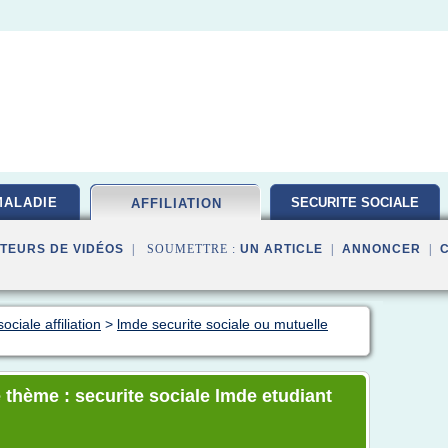
MALADIE
SECURITE SOCIALE
AFFILIATION
TEURS DE VIDÉOS
| SOUMETTRE :
UN ARTICLE
|
ANNONCER
|
ciale affiliation
>
lmde securite sociale ou mutuelle
 thème : securite sociale lmde etudiant