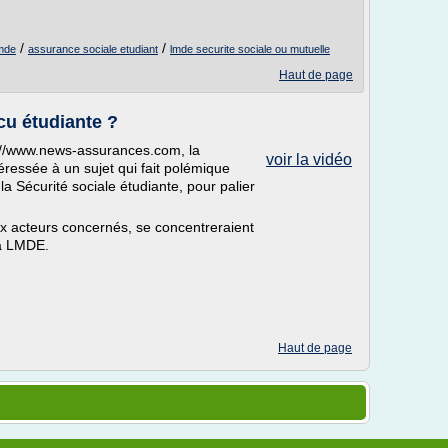
/
/
lmde
assurance sociale etudiant
lmde securite sociale ou mutuelle
Haut de page
cu étudiante ?
p://www.news-assurances.com, la
voir la vidéo
ressée à un sujet qui fait polémique
a Sécurité sociale étudiante, pour palier
x acteurs concernés, se concentreraient
la LMDE.
Haut de page