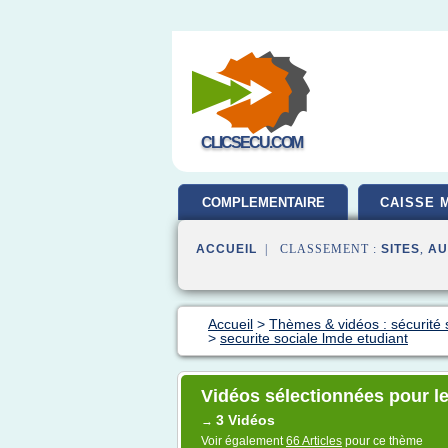
CLICSECU.COM
COMPLEMENTAIRE
CAISSE 
SANTE
ACCUEIL
| CLASSEMENT :
SITES
,
AU
Accueil
>
Thèmes & vidéos : sécurité so
>
securite sociale lmde etudiant
Vidéos sélectionnées pour le
3 Vidéos
→
Voir également
66 Articles
pour ce thème