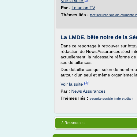
Voir la suite
Par :
LetudiantTV
Thèmes liés :
tarif securite sociale etudiante 
La LMDE, bête noire de la Sé
Dans ce reportage à retrouver sur htt
rédaction de News Assurances s'est inté
actuellement: la nécessaire réforme de l
ses défaillances.
Des défaillances qui, selon de nombreu
autour d'un seul et même organisme: 
Voir la suite
Par :
News Assurances
Thèmes liés :
securite sociale lmde etudiant
3 Ressources