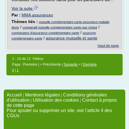
Voir la suite
Par :
MMA assurances
Thèmes liés :
mutuelle complementaire sante assurance maladie
/
/
devis
comparatif mutuelle complementaire sante que choisir
/
comparateur d'assurance complementaire sante
souscrire
/
assurance mutuelle et sante
complementaire sante
Haut de page
1 - 10 de 12 Vidéos
Page : Première | < Précédente |
Suivante
> |
Dernière
0
|
1
Accueil
|
Mentions légales
|
Conditions générales
d'utilisation
|
Utilisation des cookies
|
Contact à propos
de cette page
Pour ajouter ou supprimer un site, voir l'article 4 des
CGUs