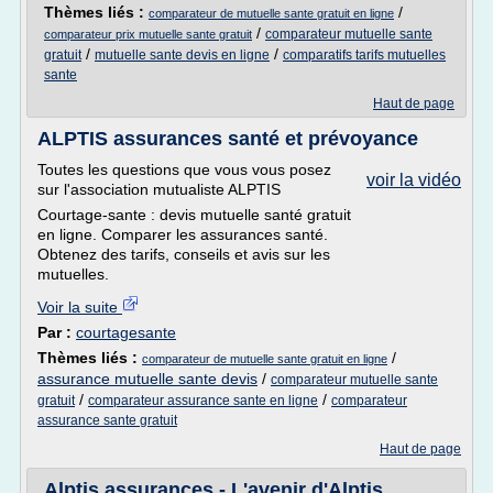
Thèmes liés :
/
comparateur de mutuelle sante gratuit en ligne
/
comparateur mutuelle sante
comparateur prix mutuelle sante gratuit
/
/
gratuit
mutuelle sante devis en ligne
comparatifs tarifs mutuelles
sante
Haut de page
ALPTIS assurances santé et prévoyance
Toutes les questions que vous vous posez
voir la vidéo
sur l'association mutualiste ALPTIS
Courtage-sante : devis mutuelle santé gratuit
en ligne. Comparer les assurances santé.
Obtenez des tarifs, conseils et avis sur les
mutuelles.
Voir la suite
Par :
courtagesante
Thèmes liés :
/
comparateur de mutuelle sante gratuit en ligne
assurance mutuelle sante devis
/
comparateur mutuelle sante
/
/
gratuit
comparateur assurance sante en ligne
comparateur
assurance sante gratuit
Haut de page
Alptis assurances - L'avenir d'Alptis