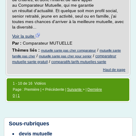
au Comparateur Mutuelle, qui me garantie
un résultat d'actualité. Et quelque soit mon profil social,
senior retraité, jeune en activité, seul ou en famille, j'ai
toutes mes chances d'arriver à la meilleure mutuelle, avec
la diversité...
Voir la suite
Par :
Comparateur MUTUELLE
Thèmes liés :
/
mutuelle sante pas cher comparateur
mutuelle sante
/
/
comparateur
famille pas cher
mutuelle sante pas cher pour senior
/
mutuelle sante gratuit
comparatifs tarifs mutuelles sante
Haut de page
1 - 10 de 16 Vidéos
Page : Première | < Précédente |
Suivante
> |
Dernière
0
|
1
Sous-rubriques
devis mutuelle