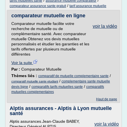
/
/
tarifs mutuelles sante
assurance mutuelle comparateur
/
comparateur assurance sante gratuit
tarif assurance mutuelle
comparateur mutuelle en ligne
Comparateur mutuelle facilite votre
voir la vidéo
recherche de mutuelle ou de
complémentaire santé. Avec comparateur
mutuelle Obtenez vos devis mutuelles
personnalisés et étudier les garanties et les
tarifs offertes par plusieurs mutuelle
différentes
Voir la suite
Par :
Comparateur Mutuelle
Thèmes liés :
/
comparatif de mutuelle complementaire sante
/
complementaire sante mutuelle
comparatif mutuelle sante etudiant
/
/
devis ligne
comparatifs tarifs mutuelles sante
comparatifs
mutuelles complementaires
Haut de page
Alptis assurances - Alptis à Lyon mutuelle
santé
Alptis assurances.Jean-Claude BABEY,
voir la vidéo
Directeur Général ALPTIS