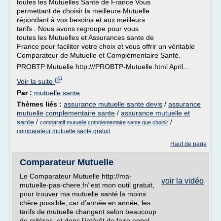
toutes les Mutuelles Santé de France Vous
permettant de choisir la meilleure Mutuelle
répondant à vos besoins et aux meilleurs
tarifs . Nous avons regroupe pour vous
toutes les Mutuelles et Assurances sante de
France pour faciliter votre choix et vous offrir un véritable
Comparateur de Mutuelle et Complémentaire Santé.
PROBTP Mutuelle http:///PROBTP-Mutuelle.html April...
Voir la suite
Par :
mutuelle sante
Thèmes liés :
assurance mutuelle sante devis
/
assurance
mutuelle complementaire sante
/
assurance mutuelle et
sante
/
/
comparatif mutuelle complementaire sante que choisir
comparateur mutuelle sante gratuit
Haut de page
Comparateur Mutuelle
Le Comparateur Mutuelle http://ma-
voir la vidéo
mutuelle-pas-chere.fr/ est mon outil gratuit,
pour trouver ma mutuelle santé la moins
chère possible, car d'année en année, les
tarifs de mutuelle changent selon beaucoup
de critères, et donc l'intérêt de faire appel