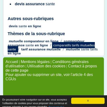
devis assurance
sante
Autres sous-rubriques
devis
sante
en
ligne
Thèmes de la sous-rubrique
mutuelle comparateur
en
ligne
/
comparateur
assurance
sante
en
ligne
/
comparatifs tarifs mutuelles
sante
/
tarif assurance mutuelle
/
mutuelle
sante tarifs
en
ligne
Accueil
|
Mentions légales
|
Conditions générales
d'utilisation
|
Utilisation des cookies
|
Contact à propos
de cette page
Pour ajouter ou supprimer un site, voir l'article 4 des
CGUs
En poursuivant votre navigation sur ce site, vous acceptez
X
l'utilisation de cookies pour vous proposer des contenus et
services adaptés à vos centres d'intérêts.
En savoir plus