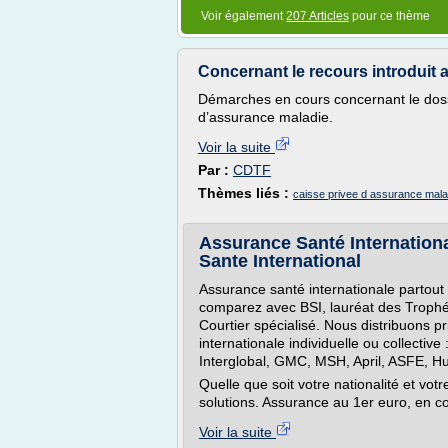
Voir également
207 Articles
pour ce thème
Concernant le recours introduit a
Démarches en cours concernant le doss
d’assurance maladie.
Voir la suite
Par :
CDTF
Thèmes liés :
caisse privee d assurance mala
Assurance Santé Internation
Sante International
Assurance santé internationale partout
comparez avec BSI, lauréat des Trophé
Courtier spécialisé. Nous distribuons p
internationale individuelle ou collectiv
Interglobal, GMC, MSH, April, ASFE, H
Quelle que soit votre nationalité et vo
solutions. Assurance au 1er euro, en c
Voir la suite