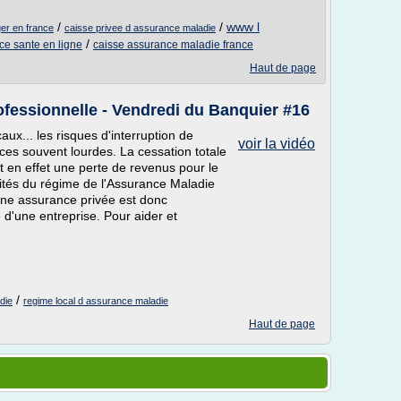
/
/
www l
ger en france
caisse privee d assurance maladie
/
e sante en ligne
caisse assurance maladie france
Haut de page
rofessionnelle - Vendredi du Banquier #16
ux... les risques d'interruption de
voir la vidéo
ces souvent lourdes. La cessation totale
uit en effet une perte de revenus pour le
ités du régime de l'Assurance Maladie
 une assurance privée est donc
 d'une entreprise. Pour aider et
/
die
regime local d assurance maladie
Haut de page