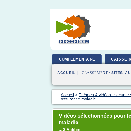
CLICSECU.COM
COMPLEMENTAIRE
CAISSE 
SANTE
ACCUEIL
| CLASSEMENT :
SITES
,
AU
Accueil
>
Thèmes & vidéos : securite 
assurance maladie
Vidéos sélectionnées pour le
maladie
3 Vidéos
→