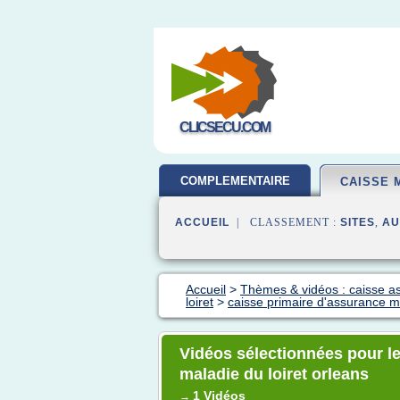
CLICSECU.COM
COMPLEMENTAIRE
CAISSE 
SANTE
ACCUEIL
| CLASSEMENT :
SITES
,
AU
Accueil
>
Thèmes & vidéos : caisse a
loiret
>
caisse primaire d'assurance ma
Vidéos sélectionnées pour le
maladie du loiret orleans
1 Vidéos
→