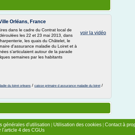
Ville Orléans, France
ires dans le cadre du Contrat local de
voir la vidéo
 déroulées les 22 et 23 mai 2013, dans
 Charpenterie, les quais du Châtelet, le
rimaire d'assurance maladie du Loiret et à
urnées s'articulaient autour de la parade
lques semaines par les habitants
/
/
adie du loiret orleans
caisse primaire d assurance maladie du loiret
 générales d'utilisation
|
Utilisation des cookies
|
Contact à pro
r l'article 4 des CGUs