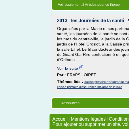
Voir également
2 Articles
pour ce thème
2013 - les Journées de la santé - 
Organisées par la Mairie et ses partena
santé, les journées de la santé se sont
les rues du centre-ville, le jardin de la
jardin de l'Hôtel Groslot, à la Caisse p
la salle Eiffel. Le fil conducteur des jo
du Géant Gai-Rire confectionné en que
d'Orléans...
Voir la suite
Par :
FRAPS LOIRET
Thèmes liés :
caisse primaire d'assurance mal
caisse primaire d'assurance maladie de la loire
1 Ressources
Accueil
|
Mentions légales
|
Conditions
Pour ajouter ou supprimer un site, voi