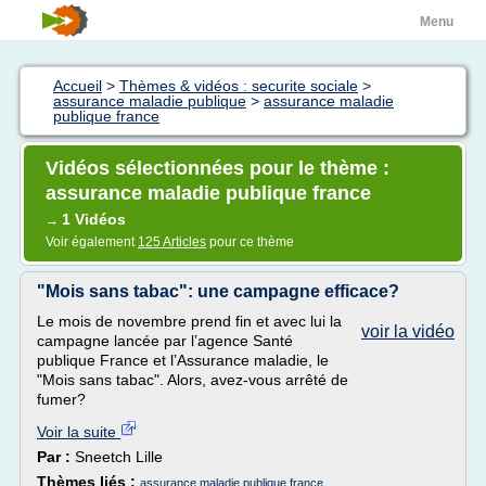
Menu
Accueil
>
Thèmes & vidéos : securite sociale
>
assurance maladie publique
>
assurance maladie
publique france
Vidéos sélectionnées pour le thème :
assurance maladie publique france
1 Vidéos
→
Voir également
125 Articles
pour ce thème
"Mois sans tabac": une campagne efficace?
Le mois de novembre prend fin et avec lui la
voir la vidéo
campagne lancée par l’agence Santé
publique France et l’Assurance maladie, le
"Mois sans tabac". Alors, avez-vous arrêté de
fumer?
Voir la suite
Par :
Sneetch Lille
Thèmes liés :
assurance maladie publique france